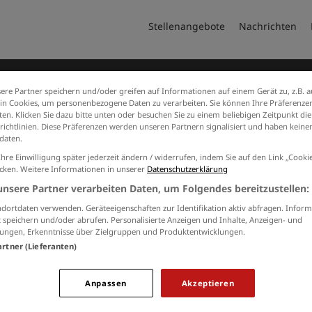
Stellenangebote
Nachrichten
ere Partner speichern und/oder greifen auf Informationen auf einem Gerät zu, z.B. a
n Cookies, um personenbezogene Daten zu verarbeiten. Sie können Ihre Präferenzen
en. Klicken Sie dazu bitte unten oder besuchen Sie zu einem beliebigen Zeitpunkt die
richtlinien. Diese Präferenzen werden unseren Partnern signalisiert und haben keinen
daten.
Ihre Einwilligung später jederzeit ändern / widerrufen, indem Sie auf den Link „Cook
icken. Weitere Informationen in unserer
Datenschutzerklärung
Jobs von Mobau-Wirtz-Unt
unsere Partner verarbeiten Daten, um Folgendes bereitzustellen:
Keine Suchergebnisse gefunden.
dortdaten verwenden. Geräteeigenschaften zur Identifikation aktiv abfragen. Inform
 speichern und/oder abrufen. Personalisierte Anzeigen und Inhalte, Anzeigen- und
ungen, Erkenntnisse über Zielgruppen und Produktentwicklungen.
artner (Lieferanten)
RBEITGEBER
KONTAKT
M
Anpassen
Akzeptieren
Sie interessieren sich für eine
und Produkte
Aa
Schaltung auf