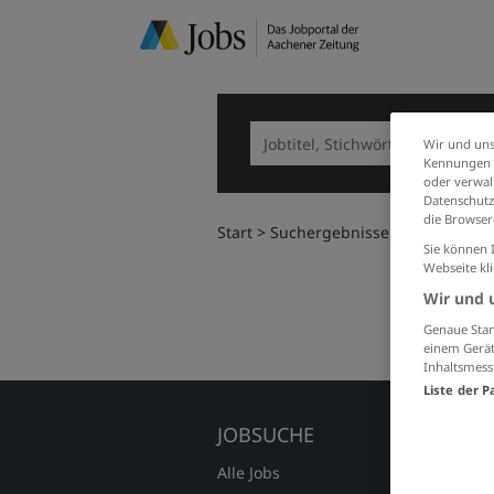
Wir und uns
Kennungen i
oder verwalt
Datenschutz
die Browser
Start
Suchergebnisse
Sie können 
Webseite kl
Wir und 
Genaue Stan
einem Gerät
Inhaltsmess
Liste der P
JOBSUCHE
FÜR A
Alle Jobs
Preise 