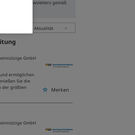
zum Erhalt des Newsletters gemäß
eitung
emeinnützige GmbH
k und ermöglichen
nießen Sie die
m der größten
Merken
emeinnützige GmbH