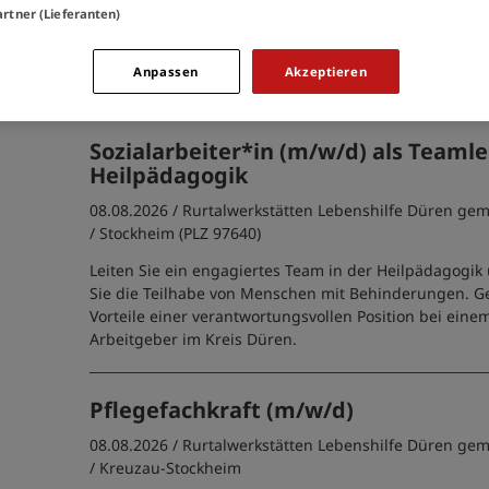
Ich willige in die Verarbeitung meiner Daten 
artner (Lieferanten)
der
Datenschutzinformationen
ein.
Anpassen
Akzeptieren
Sozialarbeiter*in (m/w/d) als Teaml
Heilpädagogik
08.08.2026 /
Rurtalwerkstätten Lebenshilfe Düren g
/ Stockheim (PLZ 97640)
Leiten Sie ein engagiertes Team in der Heilpädagogi
Sie die Teilhabe von Menschen mit Behinderungen. Ge
Vorteile einer verantwortungsvollen Position bei eine
Arbeitgeber im Kreis Düren.
Pflegefachkraft (m/w/d)
08.08.2026 /
Rurtalwerkstätten Lebenshilfe Düren g
/ Kreuzau-Stockheim