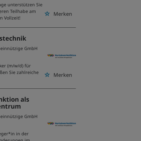
age unterstützen Sie
eren Teilhabe am
Merken
 Vollzeit!
stechnik
emeinnützige GmbH
ker (m/w/d) für
ßen Sie zahlreiche
Merken
nktion als
zentrum
emeinnützige GmbH
eger*in in der
inderungen im