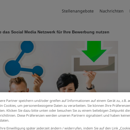
Stellenangebote
Nachrichten
e das Social Media Netzwerk für Ihre Bewerbung nutzen
ere Partner speichern und/oder greifen auf Informationen auf einem Gerät zu, z.B. a
n Cookies, um personenbezogene Daten zu verarbeiten. Sie können Ihre Präferenzen
en. Klicken Sie dazu bitte unten oder besuchen Sie zu einem beliebigen Zeitpunkt die
richtlinien. Diese Präferenzen werden unseren Partnern signalisiert und haben keinen
daten.
Ihre Einwilligung später jederzeit ändern / widerrufen, indem Sie auf den Link „Cook