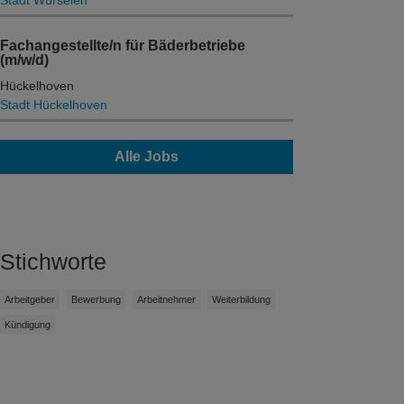
Stadt Würselen
Fachangestellte/n für Bäderbetriebe
(m/w/d)
Hückelhoven
Stadt Hückelhoven
Alle Jobs
Stichworte
Arbeitgeber
Bewerbung
Arbeitnehmer
Weiterbildung
Kündigung