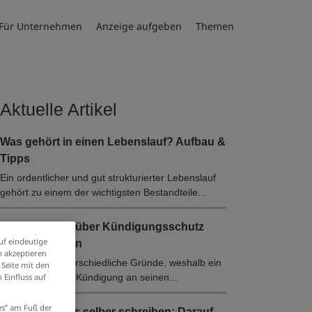
Für Unternehmen
Anzeige aufgeben
Themen
Aktuelle Artikel
Was gehört in einen Lebenslauf? Aufbau &
Tipps
Ein ordentlicher und gut strukturierter Lebenslauf
gehört zu einem der wichtigsten Bestandteile...
Alles, was Sie über Kündigungsschutz
uf eindeutige
wissen müssen
 akzeptieren
Es gibt viele unterschiedliche Gründe, weshalb ein
 Seite mit den
Arbeitgeber eine Kündigung an seinen...
 Einfluss auf
ies” am Fuß der
Arbeitszeugnis selber schreiben: Darauf