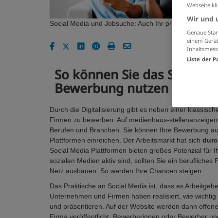
Webseite kl
Wir und 
Social Media und Jobsuche: Auch Ihr privates Profil ist
Genaue Stan
einem Gerät
Inhaltsmess
Liste der P
So können Sie das Social M
Bewerbung nutzen
Durch die Digitalisierung gibt es neben einer klassisch
Firmen zu bewerben. Auf medienhaus-stellenanzeigen.d
Berufen und Branchen. Sie können Ihre Bewerbung au
Plattformen einreichen. Der Arbeitsmarkt hat sich
durc
Social Media Plattformen bieten großes Potenzial für 
sozialen Medien aktiv sind, sollten Sie ein berufliches
Netz ausbauen. So werden Ihre Chancen steigen.
Das Praktische an Social Media ist, dass es Arbeit
Unternehmen und Firmen haben realisiert, wie wichtig
und präsentieren. Auf der Website werden dann offene 
Firma veröffentlicht. Bewerberinnen oder Bewerber u