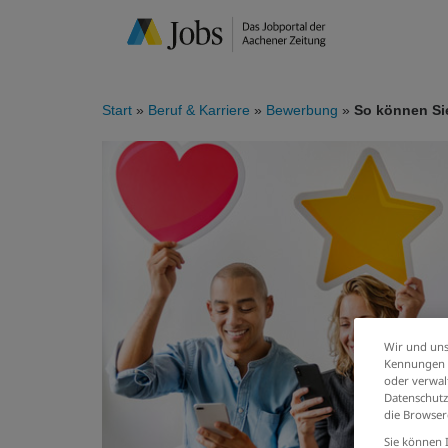
Start
Beruf & Karriere
Bewerbung
So können Si
Wir und uns
Kennungen i
oder verwalt
Datenschutz
die Browser
Sie können 