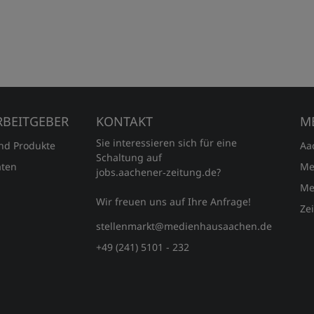
RBEITGEBER
KONTAKT
M
Sie interessieren sich für eine
und Produkte
Aa
Schaltung auf
ten
Me
jobs.aachener‑zeitung.de?
Me
Wir freuen uns auf Ihre Anfrage!
Ze
stellenmarkt@medienhausaachen.de
+49 (241) 5101 - 232