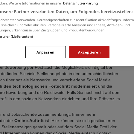
icken. Weitere Informationen in unserer
Datenschutzerklärung
unsere Partner verarbeiten Daten, um Folgendes bereitzustellen:
 wichtig! | Copyright © Rawpixel
dortdaten verwenden. Geräteeigenschaften zur Identifikation aktiv abfragen. Inform
 speichern und/oder abrufen. Personalisierte Anzeigen und Inhalte, Anzeigen- und
ungen, Erkenntnisse über Zielgruppen und Produktentwicklungen.
artner (Lieferanten)
edia Netzwerk für Ihre
Anpassen
Akzeptieren
en Bewerbung per Post auch die Möglichkeit, sich digital bei
e finden Sie viele Stellenangebote in den unterschiedlichsten
ch über soziale Netzwerke und verschiedene Social Media
h den technologischen Fortschritt modernisiert
und die
Ihre Bewerbung und die Reichweite. Falls Sie noch nicht auf den
 Profil in den sozialen Netzwerken einrichten und Ihre Präsenz im
geber und Jobsuchende zusammenbringt. Immer mehr
 die der
Online-Auftritt
ist. Hier können sie sich positionieren
Stellenanzeigen gestellt oder auf dem Social Media Profil der
nd Unternehmen können dank Social Media einfach Kontakt