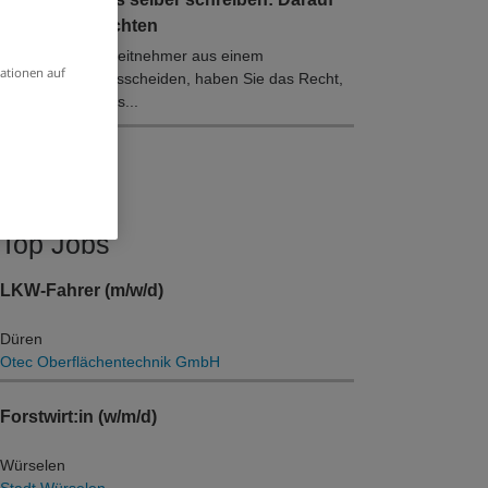
müssen Sie achten
Wenn Sie als Arbeitnehmer aus einem
ationen auf
Unternehmen ausscheiden, haben Sie das Recht,
ein Arbeitszeugnis...
Top Jobs
LKW-Fahrer (m/w/d)
Düren
Otec Oberflächentechnik GmbH
Forstwirt:in (w/m/d)
Würselen