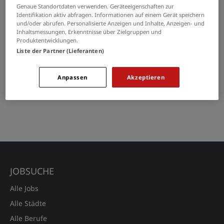
Genaue Standortdaten verwenden. Geräteeigenschaften zur
Durch die Digitalisierung gibt es neben einer klassischen
Identifikation aktiv abfragen. Informationen auf einem Gerät speichern
Bewerbung per Post auch die Möglichkeit, sich digital bei...
und/oder abrufen. Personalisierte Anzeigen und Inhalte, Anzeigen- und
Inhaltsmessungen, Erkenntnisse über Zielgruppen und
Produktentwicklungen.
Arbeitgeber
Bewerbung
Jobsuche
Liste der Partner (Lieferanten)
> ARTIKEL LESEN
Anpassen
Akzeptieren
JOBSUCHE
Alle Jobs
Alle Städte
Alle Berufe