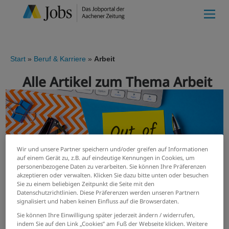
Start
Beruf & Karriere
Arbeit
Alle Artikel zum Thema Arbeit
Wir und unsere Partner speichern und/oder greifen auf Informationen
auf einem Gerät zu, z.B. auf eindeutige Kennungen in Cookies, um
personenbezogene Daten zu verarbeiten. Sie können Ihre Präferenzen
akzeptieren oder verwalten. Klicken Sie dazu bitte unten oder besuchen
Sie zu einem beliebigen Zeitpunkt die Seite mit den
Datenschutzrichtlinien. Diese Präferenzen werden unseren Partnern
signalisiert und haben keinen Einfluss auf die Browserdaten.
4-Tage-Woche: Vorteile und Nachteile
Sie können Ihre Einwilligung später jederzeit ändern / widerrufen,
indem Sie auf den Link „Cookies” am Fuß der Webseite klicken. Weitere
Ist eine verkürzte Woche das Richtige für Sie? Weltweit