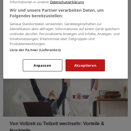
Informationen in unserer
Datenschutzerklärung
experimentieren große und kleine Unternehmen mit der
Wir und unsere Partner verarbeiten Daten, um
Idee...
Folgendes bereitzustellen:
Genaue Standortdaten verwenden. Geräteeigenschaften zur
Arbeitgeber
Arbeitszeit
Arbeit
Identifikation aktiv abfragen. Informationen auf einem Gerät speichern
und/oder abrufen. Personalisierte Anzeigen und Inhalte, Anzeigen- und
Inhaltsmessungen, Erkenntnisse über Zielgruppen und
> ARTIKEL LESEN
Produktentwicklungen.
Liste der Partner (Lieferanten)
Anpassen
Akzeptieren
Von Vollzeit zu Teilzeit wechseln: Vorteile &
Nachteile