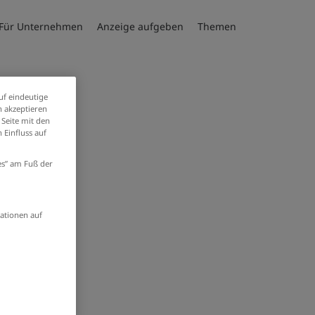
Für Unternehmen
Anzeige aufgeben
Themen
uf eindeutige
 akzeptieren
 Seite mit den
 Einfluss auf
ies” am Fuß der
ationen auf