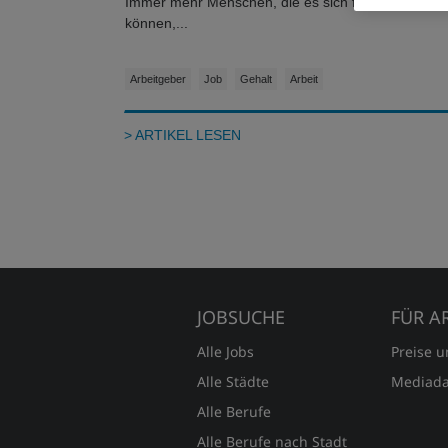
Immer mehr Menschen, die es sich finanziell leiste
können,...
Arbeitgeber
Job
Gehalt
Arbeit
> ARTIKEL LESEN
JOBSUCHE
FÜR A
Alle Jobs
Preise 
Alle Städte
Mediada
Alle Berufe
Alle Berufe nach Stadt