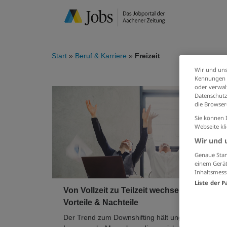
Start
Beruf & Karriere
Freizeit
Wir und uns
Kennungen i
oder verwalt
Datenschutz
die Browser
Sie können 
Webseite kl
Wir und 
Genaue Stan
einem Gerät
Inhaltsmess
Liste der P
Von Vollzeit zu Teilzeit wechseln:
Vorteile & Nachteile
Der Trend zum Downshifting hält ungebrochen an.