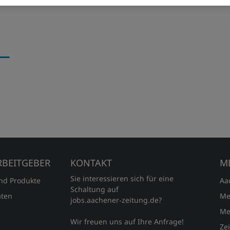
n
RBEITGEBER
KONTAKT
M
Sie interessieren sich für eine
und Produkte
Aa
Schaltung auf
ten
Me
jobs.aachener‑zeitung.de?
Me
Wir freuen uns auf Ihre Anfrage!
Ze