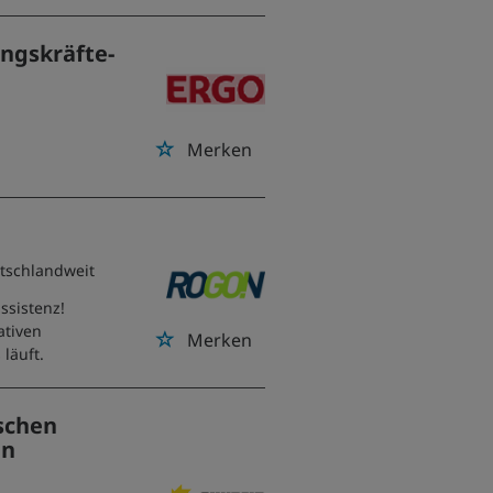
ngskräfte-
Merken
utschlandweit
ssistenz!
ativen
Merken
läuft.
ischen
en