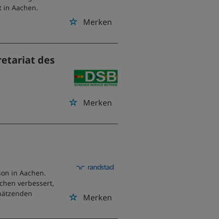
 in Aachen.
n
Merken
retariat des
Merken
son in Aachen.
chen verbessert,
chätzenden
Merken