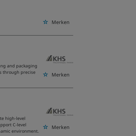
Merken
lling and packaging
ss through precise
Merken
ate high-level
pport C-level
Merken
ynamic environment.