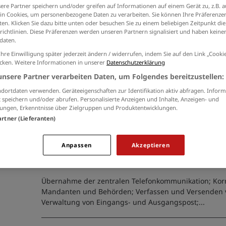
der
Datenschutzinformationen
ein.
ere Partner speichern und/oder greifen auf Informationen auf einem Gerät zu, z.B. a
n Cookies, um personenbezogene Daten zu verarbeiten. Sie können Ihre Präferenzen
en. Klicken Sie dazu bitte unten oder besuchen Sie zu einem beliebigen Zeitpunkt die
richtlinien. Diese Präferenzen werden unseren Partnern signalisiert und haben keinen
daten.
Ihre Einwilligung später jederzeit ändern / widerrufen, indem Sie auf den Link „Cook
Führungsassistent:in (m/w/d)
icken. Weitere Informationen in unserer
Datenschutzerklärung
vorbeugenden Brandschutz
unsere Partner verarbeiten Daten, um Folgendes bereitzustellen:
25.07.2026 /
Stadt Würselen
/ Würselen
dortdaten verwenden. Geräteeigenschaften zur Identifikation aktiv abfragen. Inform
 speichern und/oder abrufen. Personalisierte Anzeigen und Inhalte, Anzeigen- und
Wir suchen Sie zur Verstärkung unseres Teams;...
ungen, Erkenntnisse über Zielgruppen und Produktentwicklungen.
artner (Lieferanten)
Mitarbeiter*in Sekretariat (m
Anpassen
Akzeptieren
16.07.2026 /
HHS - DIETER SCHMITZ GmbH
/ Aachen
Übernahme der zentralen Telefonkommunikation; Kor
Mandanten und Behörden; Verfassen und Versenden 
Verwaltung von Eingangs- und Ausgangspost;...