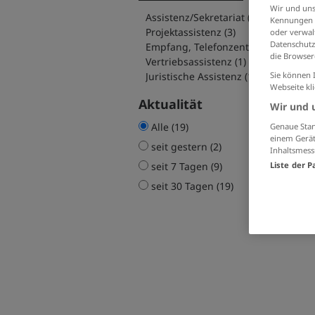
Wir und uns
Assistenz/Sekretariat (12)
Kennungen i
Projektassistenz (3)
oder verwalt
Datenschutz
Empfang, Telefonzentrale (2)
die Browser
Vertriebsassistenz (1)
Juristische Assistenz (1)
Sie können 
Webseite kl
Aktualität
Wir und 
Alle (19)
Genaue Stan
einem Gerät
seit gestern (2)
Inhaltsmess
seit 7 Tagen (9)
Liste der P
seit 30 Tagen (19)