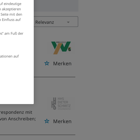
uf eindeutige
 akzeptieren
 Seite mit den
 Einfluss auf
ies” am Fuß der
 im
ationen auf
Merken
/w/d)
respondenz mit
von Anschreiben;
Merken