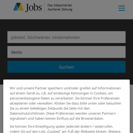
Suchen
Wir und unsere Partner speichern und/oder greifen auf Informationen
auf einem Gerät zu, z.B. auf eindeutige Kennungen in Cookies, um
personenbezogene Daten zu verarbeiten. Sie können Ihre Präferenzen
Meine Merkliste
(0)
Start
Venlo
Ausbildungsplätze
akzeptieren oder verwalten. Klicken Sie dazu bitte unten oder besuchen
Sie zu einem beliebigen Zeitpunkt die Seite mit den
5 Ausbildungsplätze Jobs in
Datenschutzrichtlinien. Diese Präferenzen werden unseren Partnern
signalisiert und haben keinen Einfluss auf die Browserdaten.
Venlo
Sie können Ihre Einwilligung später jederzeit ändern / widerrufen,
indem Sie auf den Link „Cookies” am Fuß der Webseite klicken. Weitere