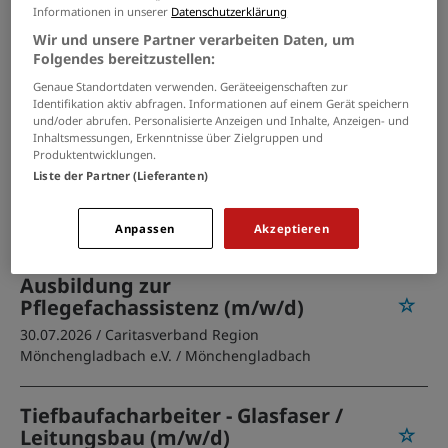
PASSENDE JOBS PER E-MAIL
Informationen in unserer
Datenschutzerklärung
Wir und unsere Partner verarbeiten Daten, um
Folgendes bereitzustellen:
GRENZEN SIE IHRE SUCHE EIN
Genaue Standortdaten verwenden. Geräteeigenschaften zur
Identifikation aktiv abfragen. Informationen auf einem Gerät speichern
und/oder abrufen. Personalisierte Anzeigen und Inhalte, Anzeigen- und
Inhaltsmessungen, Erkenntnisse über Zielgruppen und
Auszubildende zur Pflegefachfrau
Produktentwicklungen.
/ zum Pflegefachmann (m/w/d)
Liste der Partner (Lieferanten)
31.07.2026 /
Caritasverband Region
Mönchengladbach e.V.
/ Mönchengladbach
Anpassen
Akzeptieren
Ausbildung zur
Pflegefachassistenz (m/w/d)
30.07.2026 /
Caritasverband Region
Mönchengladbach e.V.
/ Mönchengladbach
Tiefbaufacharbeiter - Glasfaser /
Leitungsbau (m/w/d)