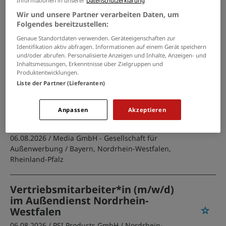
Informationen in unserer
Datenschutzerklärung
Münster, Aachen, Bonn
Wir und unsere Partner verarbeiten Daten, um
Folgendes bereitzustellen:
Vertriebsmitarbeiter
Genaue Standortdaten verwenden. Geräteeigenschaften zur
Außendienst - Akquise / Beratung
Identifikation aktiv abfragen. Informationen auf einem Gerät speichern
und/oder abrufen. Personalisierte Anzeigen und Inhalte, Anzeigen- und
/ Kundenbetreuung (m/w/d)
Inhaltsmessungen, Erkenntnisse über Zielgruppen und
04.08.2026 /
Workwise GmbH
/ Mönchengladbach
Produktentwicklungen.
Liste der Partner (Lieferanten)
Außendienstmitarbeiter für den
Anpassen
Akzeptieren
Bereich Werbung in den PLZ-
Gebieten 4, 5 und 8
06.08.2026 /
Media GmbH - Gesellschaft für
Außenwerbung
/ Bayern, Nordrhein-Westfalen,
Rheinland-Pfalz
Vertriebsmitarbeiter*in (m/w/d)
im Außendienst Nordrhein-
Westfalen
06.08.2026 /
PSI Products GmbH
/ Nordrhein-