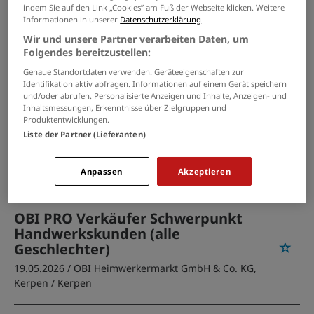
OBI PRO Verkäufer Schwerpunkt
indem Sie auf den Link „Cookies” am Fuß der Webseite klicken. Weitere
Handwerkskunden (alle
Informationen in unserer
Datenschutzerklärung
Geschlechter)
Wir und unsere Partner verarbeiten Daten, um
Folgendes bereitzustellen:
22.07.2026 /
OBI Heimwerkermarkt GmbH & Co. KG,
Düren
/ Düren
Genaue Standortdaten verwenden. Geräteeigenschaften zur
Identifikation aktiv abfragen. Informationen auf einem Gerät speichern
und/oder abrufen. Personalisierte Anzeigen und Inhalte, Anzeigen- und
Inhaltsmessungen, Erkenntnisse über Zielgruppen und
OBI PRO Verkäufer Schwerpunkt
Produktentwicklungen.
Handwerkskunden (alle
Liste der Partner (Lieferanten)
Geschlechter)
03.06.2026 /
OBI GmbH & Co. Deutschland KG
/
Anpassen
Akzeptieren
Aachen Brand
OBI PRO Verkäufer Schwerpunkt
Handwerkskunden (alle
Geschlechter)
19.05.2026 /
OBI Heimwerkermarkt GmbH & Co. KG,
Kerpen
/ Kerpen