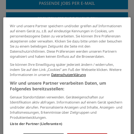
PASSENDE JOBS PER E-MAIL
GRENZEN SIE IHRE SUCHE EIN
Wir und unsere Partner speichern und/oder greifen auf Informationen
auf einem Gerät zu, z.B. auf eindeutige Kennungen in Cookies, um
personenbezogene Daten zu verarbeiten. Sie können Ihre Präferenzen
akzeptieren oder verwalten. Klicken Sie dazu bitte unten oder besuchen
Sie zu einem beliebigen Zeitpunkt die Seite mit den
Leider ergab die Suchanfrage keine passenden
Datenschutzrichtlinien. Diese Präferenzen werden unseren Partnern
Jobangebote. Es folgen mit dem Suchbegriff verwandte bzw.
signalisiert und haben keinen Einfluss auf die Browserdaten.
ähnliche Jobs.
Sie können Ihre Einwilligung später jederzeit ändern / widerrufen,
indem Sie auf den Link „Cookies” am Fuß der Webseite klicken. Weitere
Informationen in unserer
Datenschutzerklärung
Firmenkundenberater (m/w/d) im
Wir und unsere Partner verarbeiten Daten, um
digital-persönlichen Vertrieb
Folgendes bereitzustellen:
04.08.2026 /
SozialBank AG
/ Deutschland
Genaue Standortdaten verwenden. Geräteeigenschaften zur
Identifikation aktiv abfragen. Informationen auf einem Gerät speichern
und/oder abrufen. Personalisierte Anzeigen und Inhalte, Anzeigen- und
Kaufmann für Versicherungen
Inhaltsmessungen, Erkenntnisse über Zielgruppen und
und Finanzen im
Produktentwicklungen.
Vertriebsinnendienst in Aachen
Liste der Partner (Lieferanten)
(w/m/d)