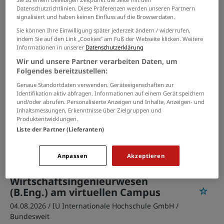
Waldfeucht
Datenschutzrichtlinien. Diese Präferenzen werden unseren Partnern
signalisiert und haben keinen Einfluss auf die Browserdaten.
Sie können Ihre Einwilligung später jederzeit ändern / widerrufen,
PASSENDE JOBS PER E-MAIL
indem Sie auf den Link „Cookies” am Fuß der Webseite klicken. Weitere
Informationen in unserer
Datenschutzerklärung
GRENZEN SIE IHRE SUCHE EIN
Wir und unsere Partner verarbeiten Daten, um
Folgendes bereitzustellen:
Genaue Standortdaten verwenden. Geräteeigenschaften zur
Identifikation aktiv abfragen. Informationen auf einem Gerät speichern
und/oder abrufen. Personalisierte Anzeigen und Inhalte, Anzeigen- und
Vertriebsingenieur Außendienst -
Inhaltsmessungen, Erkenntnisse über Zielgruppen und
Wegmesstechnik / Encoder
Produktentwicklungen.
(m/w/d)
Liste der Partner (Lieferanten)
07.08.2026 /
Workwise GmbH
/ Bayern
Anpassen
Akzeptieren
Duales Studium
Wirtschaftsingenieurwesen
(B.Eng.) am virtuellen Campus
04.08.2026 /
IU Internationale Hochschule GmbH
/
Bundesweit