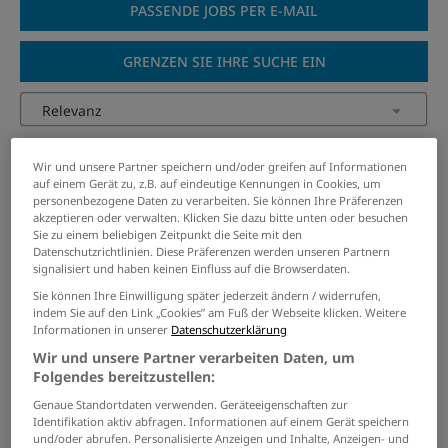
PASSENDE JOBS PER E-MAIL
GRENZEN SIE IHRE SUCHE EIN
Sachbearbeitung (w/m/d)
Wir und unsere Partner speichern und/oder greifen auf Informationen
Denkmalpflege / Bauaufsicht
auf einem Gerät zu, z.B. auf eindeutige Kennungen in Cookies, um
personenbezogene Daten zu verarbeiten. Sie können Ihre Präferenzen
07.07.2026 /
Stadt Erkelenz
/ Erkelenz
akzeptieren oder verwalten. Klicken Sie dazu bitte unten oder besuchen
Sie zu einem beliebigen Zeitpunkt die Seite mit den
Datenschutzrichtlinien. Diese Präferenzen werden unseren Partnern
Führungsassistent:in (m/w/d)
signalisiert und haben keinen Einfluss auf die Browserdaten.
im vorbeugenden
Sie können Ihre Einwilligung später jederzeit ändern / widerrufen,
Brandschutz
indem Sie auf den Link „Cookies” am Fuß der Webseite klicken. Weitere
Informationen in unserer
Datenschutzerklärung
25.07.2026 /
Stadt Würselen
/ Würselen
Wir und unsere Partner verarbeiten Daten, um
Folgendes bereitzustellen:
Sozialarbeiter(in) /
Genaue Standortdaten verwenden. Geräteeigenschaften zur
Sozialpädagoge(in) (w/m/d)
Identifikation aktiv abfragen. Informationen auf einem Gerät speichern
und/oder abrufen. Personalisierte Anzeigen und Inhalte, Anzeigen- und
26.07.2026 /
Kreisverwaltung Heinsberg
/ Heinsberg