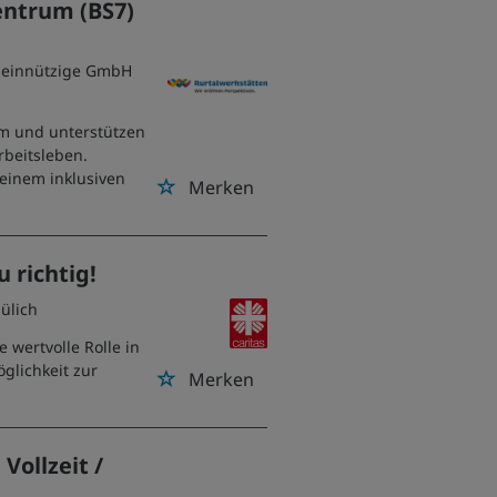
entrum (BS7)
emeinnützige GmbH
m und unterstützen
rbeitsleben.
 einem inklusiven
Merken
u richtig!
Jülich
e wertvolle Rolle in
glichkeit zur
Merken
Vollzeit /