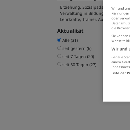
Erziehung, Sozialpädagogik (21)
Wir und uns
Verwaltung in Bildungs- 
Kennungen i
oder verwalt
Lehrkräfte, Trainer, Ausbilder (8)
Datenschutz
die Browser
Aktualität
Sie können 
Alle (31)
Webseite kl
seit gestern (6)
Wir und 
seit 7 Tagen (20)
Genaue Stan
einem Gerät
seit 30 Tagen (27)
Inhaltsmess
Liste der P