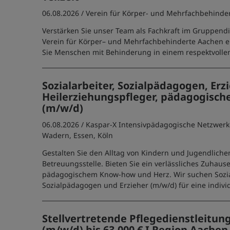
06.08.2026 /
Verein für Körper- und Mehrfachbehinder
Verstärken Sie unser Team als Fachkraft im Gruppend
Verein für Körper– und Mehrfachbehinderte Aachen e.
Sie Menschen mit Behinderung in einem respektvolle
Sozialarbeiter, Sozialpädagogen, Erzi
Heilerziehungspfleger, pädagogisch
(m/w/d)
06.08.2026 /
Kaspar-X Intensivpädagogische Netzwe
Wadern, Essen, Köln
Gestalten Sie den Alltag von Kindern und Jugendliche
Betreuungsstelle. Bieten Sie ein verlässliches Zuhaus
pädagogischem Know-how und Herz. Wir suchen Sozial
Sozialpädagogen und Erzieher (m/w/d) für eine indivi
Stellvertretende Pflegedienstleitun
(m/w/d) bis 63.000 € I Region Aachen