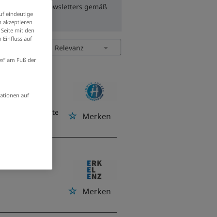
zum Erhalt des Newsletters gemäß
uf eindeutige
 akzeptieren
 Seite mit den
 Einfluss auf
ies” am Fuß der
er/in
ationen auf
taatlich anerkannte
Merken
Merken