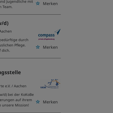
und Jugendliche mit
Merken
n Team.
w/d)
 Aachen
ebedürftige durch
slichen Pflege.
Merken
 dich.
gsstelle
te e.V.
/ Aachen
/w/d) bei der KoKoBe
derungen auf ihrem
Merken
e unsere Mission!