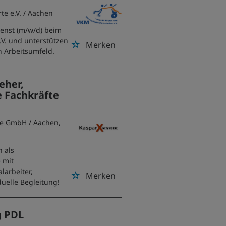
te e.V.
/ Aachen
ienst (m/w/d) beim
V. und unterstützen
Merken
n Arbeitsumfeld.
eher,
e Fachkräfte
rke GmbH
/ Aachen,
n als
e mit
arbeiter,
Merken
duelle Begleitung!
g PDL