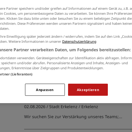
Ich willige in die Verarbeitung meiner Daten 
ere Partner speichern und/oder greifen auf Informationen auf einem Gerät zu, z.B. a
der
Datenschutzinformationen
ein.
und sozialen Einrichtungen (9)
n Cookies, um personenbezogene Daten zu verarbeiten. Sie können Ihre Präferenzen
en. Klicken Sie dazu bitte unten oder besuchen Sie zu einem beliebigen Zeitpunkt die
richtlinien. Diese Präferenzen werden unseren Partnern signalisiert und haben keinen
daten.
Ihre Einwilligung später jederzeit ändern / widerrufen, indem Sie auf den Link „Cook
Staatlich anerkannte/r Erzieh
icken. Weitere Informationen in unserer
Datenschutzerklärung
(m/w/d)
unsere Partner verarbeiten Daten, um Folgendes bereitzustellen:
21.07.2026 /
Stadt Hückelhoven
/ Hückelhoven
dortdaten verwenden. Geräteeigenschaften zur Identifikation aktiv abfragen. Inform
 speichern und/oder abrufen. Personalisierte Anzeigen und Inhalte, Anzeigen- und
Die Stadt Hückelhoven bietet derzeit eine Stelle an: S
ungen, Erkenntnisse über Zielgruppen und Produktentwicklungen.
Erzieher/innen (m/w/d);...
artner (Lieferanten)
Anpassen
Akzeptieren
Schulsekretär*in (w/m/d)
02.08.2026 /
Stadt Erkelenz
/ Erkelenz
Wir suchen Sie zur Verstärkung unseres Teams;...