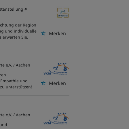
stanstellung #
richtung der Region
ng und individuelle
Merken
s erwarten Sie.
te e.V.
/ Aachen
ren
e Empathie und
Merken
zu unterstützen!
te e.V.
/ Aachen
 und