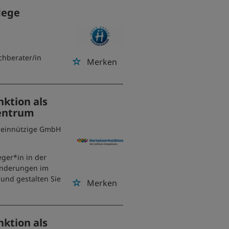
lege
achberater/in
Merken
nktion als
zentrum
emeinnützige GmbH
eger*in in der
inderungen im
und gestalten Sie
Merken
nktion als