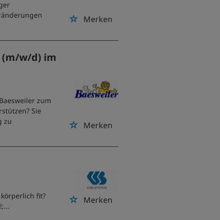
ger
eränderungen
Merken
e (m/w/d) im
t Baesweiler zum
stützen? Sie
g zu
Merken
örperlich fit?
Merken
;...