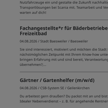
Nutzfahrzeuge ein und gestalte die Zukunft nachhalti
Transportlösungen bei Scania mit. Teamarbeit und V
warten auf dich!
Fachangestellte*r für Bäderbetrieb
Freizeitbad
04.08.2026 /
Stadt Baesweiler
/ Baesweiler
Sie sind interessiert, motiviert und möchten die Stad
nächstmöglichen Zeitpunkt mit Ihrem Know-how unter
bringen Erfahrung mit und sind bereit, Verantwortun
übernehmen?;...
Gärtner / Gartenhelfer (m/w/d)
04.08.2026 /
CSB-System SE
/ Geilenkirchen
Du arbeitest gern draußen? Du packst mit an und bist k
Idealer Nebenverdienst – z. B. für angehende Rentner!