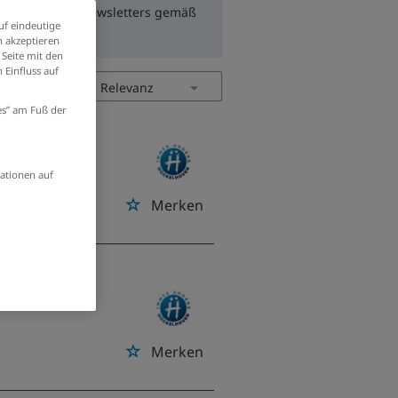
zum Erhalt des Newsletters gemäß
uf eindeutige
 akzeptieren
 Seite mit den
 Einfluss auf
ies” am Fuß der
fsicht
ationen auf
Merken
etriebe
Merken