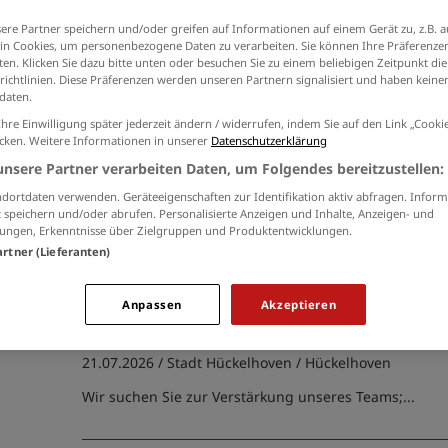
Ich willige in die Verarbeitung meiner Daten 
ere Partner speichern und/oder greifen auf Informationen auf einem Gerät zu, z.B. a
der
Datenschutzinformationen
ein.
hnik, Telekommunikation (31)
n Cookies, um personenbezogene Daten zu verarbeiten. Sie können Ihre Präferenzen
en. Klicken Sie dazu bitte unten oder besuchen Sie zu einem beliebigen Zeitpunkt die
erarbeitung, Fahrzeugtechnik (24)
richtlinien. Diese Präferenzen werden unseren Partnern signalisiert und haben keinen
daten.
Ihre Einwilligung später jederzeit ändern / widerrufen, indem Sie auf den Link „Cook
Beschäftigter in der Wasserau
icken. Weitere Informationen in unserer
Datenschutzerklärung
(m/w/d)
unsere Partner verarbeiten Daten, um Folgendes bereitzustellen:
und Landschaftsbau, Gärtner, Florist (7)
21.07.2026 /
Stadt Hückelhoven
/ Hückelhoven
dortdaten verwenden. Geräteeigenschaften zur Identifikation aktiv abfragen. Inform
 speichern und/oder abrufen. Personalisierte Anzeigen und Inhalte, Anzeigen- und
Wir suchen Sie zur Verstärkung unseres Teams;...
ungen, Erkenntnisse über Zielgruppen und Produktentwicklungen.
artner (Lieferanten)
Fachangestellte/n für Bäderb
Anpassen
Akzeptieren
)
(m/w/d)
21.07.2026 /
Stadt Hückelhoven
/ Hückelhoven
Wir suchen Sie zur Verstärkung unseres Teams;...