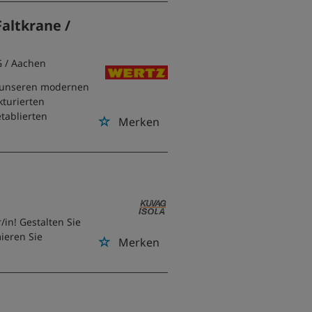
altkrane /
G
/ Aachen
e unseren modernen
kturierten
tablierten
Merken
in! Gestalten Sie
ieren Sie
Merken