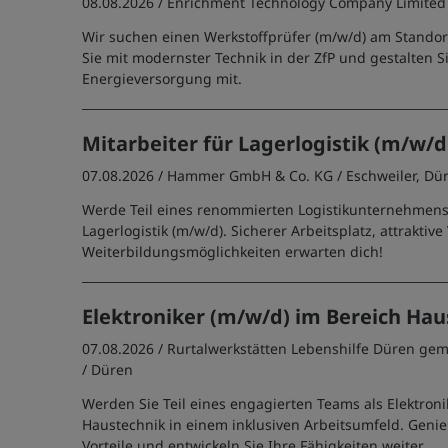
08.08.2026 /
Enrichment Technology Company Limited
Wir suchen einen Werkstoffprüfer (m/w/d) am Standort
Sie mit modernster Technik in der ZfP und gestalten 
Energieversorgung mit.
Mitarbeiter für Lagerlogistik (m/w/d
07.08.2026 /
Hammer GmbH & Co. KG
/ Eschweiler, Dü
Werde Teil eines renommierten Logistikunternehmens 
Lagerlogistik (m/w/d). Sicherer Arbeitsplatz, attrakti
Weiterbildungsmöglichkeiten erwarten dich!
Elektroniker (m/w/d) im Bereich Hau
07.08.2026 /
Rurtalwerkstätten Lebenshilfe Düren g
/ Düren
Werden Sie Teil eines engagierten Teams als Elektroni
Haustechnik in einem inklusiven Arbeitsumfeld. Genie
Vorteile und entwickeln Sie Ihre Fähigkeiten weiter.