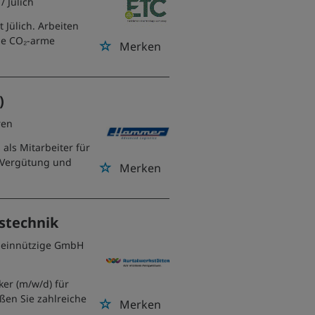
/ Jülich
 Jülich. Arbeiten
Sie CO₂-arme
Merken
)
ren
als Mitarbeiter für
ve Vergütung und
Merken
stechnik
emeinnützige GmbH
ker (m/w/d) für
ßen Sie zahlreiche
Merken