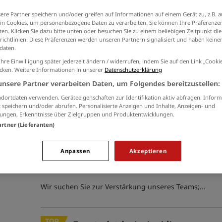
Ich willige in die Verarbeitung meiner Daten 
ere Partner speichern und/oder greifen auf Informationen auf einem Gerät zu, z.B. a
der
Datenschutzinformationen
ein.
hnik, Telekommunikation (32)
n Cookies, um personenbezogene Daten zu verarbeiten. Sie können Ihre Präferenzen
en. Klicken Sie dazu bitte unten oder besuchen Sie zu einem beliebigen Zeitpunkt die
richtlinien. Diese Präferenzen werden unseren Partnern signalisiert und haben keinen
erarbeitung, Fahrzeugtechnik (23)
daten.
Ihre Einwilligung später jederzeit ändern / widerrufen, indem Sie auf den Link „Cook
Brandmeisteranwärter:in (w/
icken. Weitere Informationen in unserer
Datenschutzerklärung
unsere Partner verarbeiten Daten, um Folgendes bereitzustellen:
18.07.2026 /
Stadt Würselen
/ Würselen
dortdaten verwenden. Geräteeigenschaften zur Identifikation aktiv abfragen. Inform
 speichern und/oder abrufen. Personalisierte Anzeigen und Inhalte, Anzeigen- und
Wir suchen Sie zur Verstärkung unseres Teams;...
ungen, Erkenntnisse über Zielgruppen und Produktentwicklungen.
artner (Lieferanten)
und Landschaftsbau, Gärtner, Florist (4)
Amtsleitung Baubetriebshof 
Anpassen
Akzeptieren
)
25.07.2026 /
Stadt Würselen
/ Würselen
Wir suchen Sie zur Verstärkung unseres Teams;...