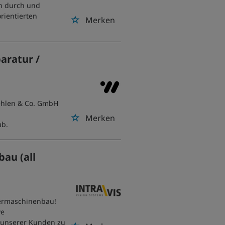
en durch und
rientierten
Merken
aratur /
Gehlen & Co. GmbH
Merken
ub.
au (all
dermaschinenbau!
ve
n unserer Kunden zu