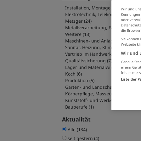
Installation, Montage, Wartung (40)
Wir und uns
Elektrotec
Kennungen i
oder verwalt
Metzger (24)
Datenschutz
Metallv
die Browser
Weitere (13)
Sie können 
Maschinen- und Anlagenführer (10)
Webseite kl
Sanitär, Heizung, Klimatechnik (8)
Wir und 
Vertrieb im Handwerk (8)
Qualitätssicherung (7)
Genaue Stan
Lager und Materialwirtschaft (6)
einem Gerät
Inhaltsmess
Koch (6)
Liste der P
Produktion (5)
Garten- 
Körperpflege, Masseur, Friseur (3)
Kunststoff- und Werkstofftechnik (2
Bauberufe (1)
Aktualität
Alle (134)
seit gestern (4)