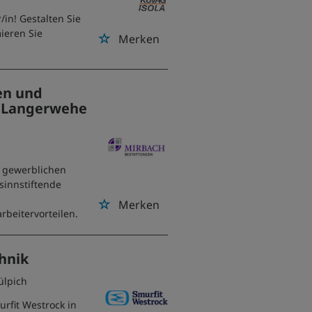
in! Gestalten Sie
ieren Sie
Merken
en und
d Langerwehe
d gewerblichen
sinnstiftende
Merken
rbeitervorteilen.
chnik
ülpich
urfit Westrock in