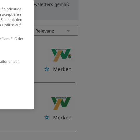
zum Erhalt des Newsletters gemäß
uf eindeutige
 akzeptieren
 Seite mit den
 Einfluss auf
ies” am Fuß der
m/d)
ationen auf
Merken
(m/w/d)
Merken