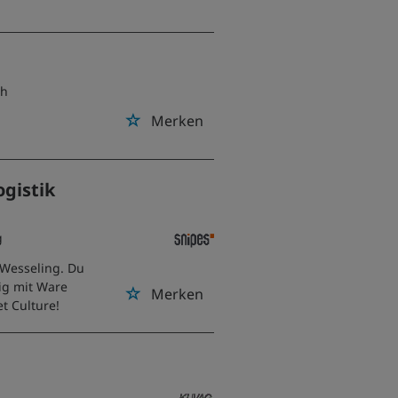
ch
Merken
ogistik
g
 Wesseling. Du
sig mit Ware
Merken
t Culture!