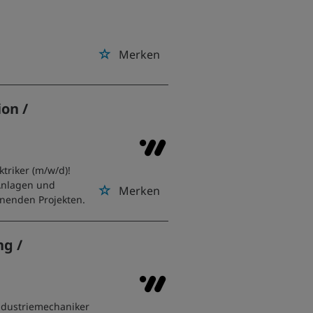
Merken
ion /
ktriker (m/w/d)!
 Anlagen und
Merken
nnenden Projekten.
ng /
ndustriemechaniker