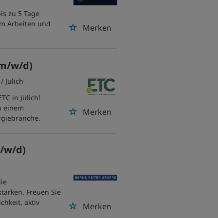
is zu 5 Tage
lem Arbeiten und
Merken
(m/w/d)
/ Jülich
TC in Jülich!
n einem
Merken
rgiebranche.
/w/d)
die
tärken. Freuen Sie
hkeit, aktiv
Merken