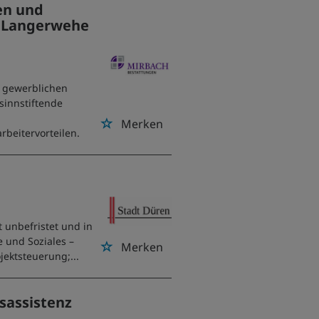
en und
d Langerwehe
d gewerblichen
sinnstiftende
Merken
rbeitervorteilen.
 unbefristet und in
e und Soziales –
Merken
jektsteuerung;...
sassistenz