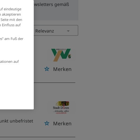
zum Erhalt des Newsletters gemäß
uf eindeutige
 akzeptieren
 Seite mit den
 Einfluss auf
ies” am Fuß der
ationen auf
Merken
unkt unbefristet
Merken