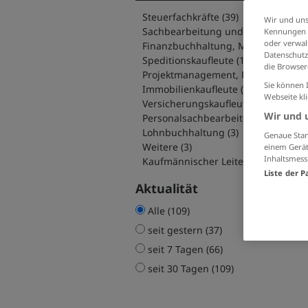
Steuerfachkräfte (39)
Wir und uns
Sachbearbeitung
Kennungen i
oder verwalt
Finanzbuchhaltung, Mahnwesen (1
Datenschutz
Speditionskaufleute (12)
die Browser
Projektman
Sie können 
Immobilienkaufleute (5)
Webseite kl
Versicherungskaufleute, Finanzsachb
Wir und 
Personalsachbearbeiter (3)
Lohnbuchhaltung (3)
Genaue Stan
Weitere (3)
einem Gerät
Inhaltsmess
Kaufmännischer Leiter (1)
Liste der P
Aktualität
Alle (109)
seit gestern (37)
seit 7 Tagen (66)
seit 30 Tagen (109)