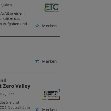
/ Jülich
/w/d) in einem
erstütze das
en Aufgaben und
Merken
h
Merken
und
 Zero Valley
bH
/ Jülich
dustrie und
CO2-Neutralität in
Merken