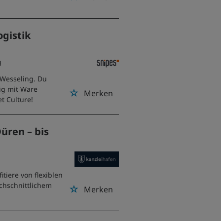
ogistik
g
 Wesseling. Du
sig mit Ware
Merken
t Culture!
üren – bis
itiere von flexiblen
chschnittlichem
Merken