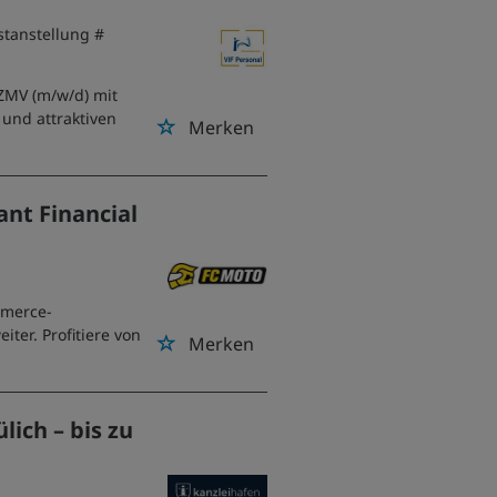
stanstellung #
ZMV (m/w/d) mit
 und attraktiven
Merken
ant Financial
mmerce-
ter. Profitiere von
Merken
lich – bis zu