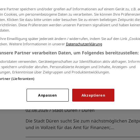
Ich willige in die Verarbeitung meiner Daten 
ere Partner speichern und/oder greifen auf Informationen auf einem Gerät zu, z.B. a
der
Datenschutzinformationen
ein.
 und Verwaltung (30)
n Cookies, um personenbezogene Daten zu verarbeiten. Sie können Ihre Präferenzen
en. Klicken Sie dazu bitte unten oder besuchen Sie zu einem beliebigen Zeitpunkt die
4)
richtlinien. Diese Präferenzen werden unseren Partnern signalisiert und haben keinen
daten.
agement, Projektleitung (6)
Ihre Einwilligung später jederzeit ändern / widerrufen, indem Sie auf den Link „Cook
Allrounder:in (m/w/d)
icken. Weitere Informationen in unserer
Datenschutzerklärung
earbeitung (4)
unsere Partner verarbeiten Daten, um Folgendes bereitzustellen:
25.07.2026 /
Stadt Würselen
/ Würselen
dortdaten verwenden. Geräteeigenschaften zur Identifikation aktiv abfragen. Inform
 speichern und/oder abrufen. Personalisierte Anzeigen und Inhalte, Anzeigen- und
Wir suchen Sie zur Verstärkung unseres Teams;...
ungen, Erkenntnisse über Zielgruppen und Produktentwicklungen.
artner (Lieferanten)
Vollziehungsbeamtin/-beamte im
Anpassen
Akzeptieren
Vollstreckungsaußendienst (m/w/d)
02.08.2026 /
Stadt Düren
/ Düren
Die Stadt Düren sucht Sie zum nächstmöglichen Zeitp
und in Vollzeit für das Amt für Finanzen;...