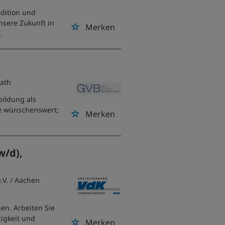
edition und
unsere Zukunft in
Merken
.
rath
ildung als
re wünschenswert;
Merken
w/d),
.V.
/ Aachen
en. Arbeiten Sie
tigkeit und
Merken