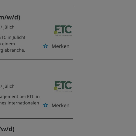
(m/w/d)
/ Jülich
TC in Jülich!
n einem
Merken
rgiebranche.
/ Jülich
nagement bei ETC in
ines internationalen
Merken
/w/d)