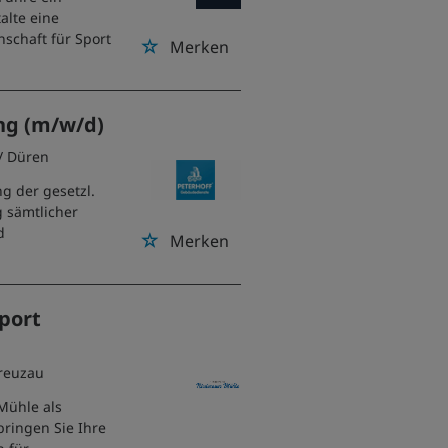
alte eine
schaft für Sport
Merken
ng (m/w/d)
/ Düren
g der gesetzl.
g sämtlicher
d
Merken
xport
Kreuzau
Mühle als
bringen Sie Ihre