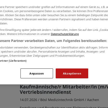
Ich willige in die Verarbeitung meiner Daten 
ere Partner speichern und/oder greifen auf Informationen auf einem Gerät zu, z.B. a
der
Datenschutzinformationen
ein.
n Cookies, um personenbezogene Daten zu verarbeiten. Sie können Ihre Präferenzen
en. Klicken Sie dazu bitte unten oder besuchen Sie zu einem beliebigen Zeitpunkt die
richtlinien. Diese Präferenzen werden unseren Partnern signalisiert und haben keinen
daten.
Ihre Einwilligung später jederzeit ändern / widerrufen, indem Sie auf den Link „Cook
Kaufmännischer Mitarbeiter für
icken. Weitere Informationen in unserer
Datenschutzerklärung
Büromanagement (m/w/d)
unsere Partner verarbeiten Daten, um Folgendes bereitzustellen:
21.07.2026 /
Philipp Kutsch GmbH
/ Aldenhoven
dortdaten verwenden. Geräteeigenschaften zur Identifikation aktiv abfragen. Inform
 speichern und/oder abrufen. Personalisierte Anzeigen und Inhalte, Anzeigen- und
Verwaltungsaufgaben im Bereich der Angebotsbearbe
ungen, Erkenntnisse über Zielgruppen und Produktentwicklungen.
Unterstützung in der Abwicklung allgemeiner adminis
artner (Lieferanten)
Pflege u. Verwaltung technischer Büroeinrichtung und
Präsenzen; Unterstützung des Teams;...
Anpassen
Akzeptieren
Kaufmännische/r Mitarbeiter/in (m/
Vertriebsinnendienst
14.07.2026 /
Bösl Medizintechnik GmbH
/ Aachen
Erstellung und Bearbeitung von Elektronischen Kost