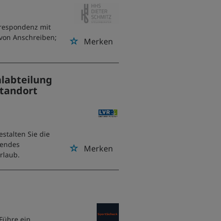
respondenz mit
von Anschreiben;
Merken
alabteilung
Standort
stalten Sie die
zendes
Merken
rlaub.
Führe ein