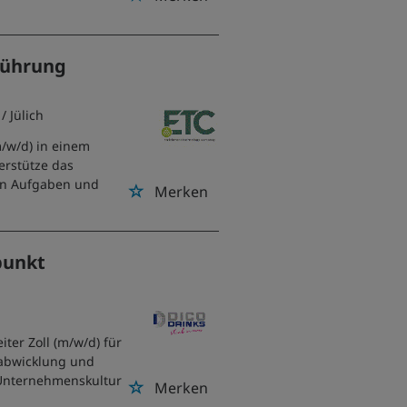
sführung
/ Jülich
/w/d) in einem
erstütze das
en Aufgaben und
Merken
punkt
ter Zoll (m/w/d) für
labwicklung und
 Unternehmenskultur
Merken