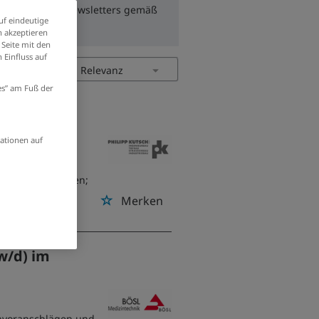
zum Erhalt des Newsletters gemäß
uf eindeutige
 akzeptieren
 Seite mit den
 Einfluss auf
ies” am Fuß der
ationen auf
itung;
trativer Aufgaben;
 Social Media
Merken
w/d) im
envoranschlägen und