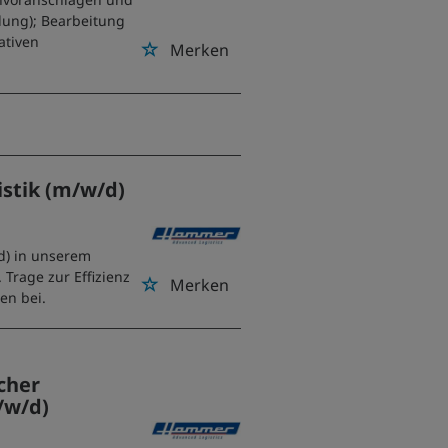
dung); Bearbeitung
ativen
Merken
stik (m/w/d)
d) in unserem
Trage zur Effizienz
Merken
en bei.
cher
/w/d)