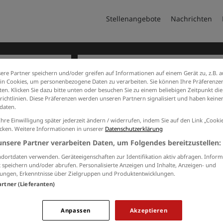
Stellenangebote
Nachrichten
ere Partner speichern und/oder greifen auf Informationen auf einem Gerät zu, z.B. a
n Cookies, um personenbezogene Daten zu verarbeiten. Sie können Ihre Präferenzen
en. Klicken Sie dazu bitte unten oder besuchen Sie zu einem beliebigen Zeitpunkt die
richtlinien. Diese Präferenzen werden unseren Partnern signalisiert und haben keinen
daten.
Ihre Einwilligung später jederzeit ändern / widerrufen, indem Sie auf den Link „Cook
ern
1 Personalwesen Job in La 
icken. Weitere Informationen in unserer
Datenschutzerklärung
unsere Partner verarbeiten Daten, um Folgendes bereitzustellen:
JOBS PER E-MAIL
dortdaten verwenden. Geräteeigenschaften zur Identifikation aktiv abfragen. Inform
 speichern und/oder abrufen. Personalisierte Anzeigen und Inhalte, Anzeigen- und
Kostenlos und passend zu Ihrer Suche
ungen, Erkenntnisse über Zielgruppen und Produktentwicklungen.
artner (Lieferanten)
Anpassen
Akzeptieren
Ich willige in die Verarbeitung meiner Daten 