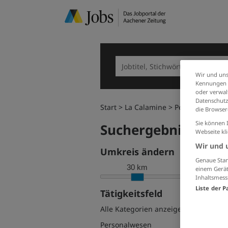
Wir und uns
Kennungen i
oder verwalt
Datenschutz
Start
La Calamine
Personalwesen
die Browser
Sie können 
Suchergebnisse filt
Webseite kl
Wir und 
Umkreis ändern
Genaue Stan
30 km
einem Gerät
Inhaltsmess
Liste der P
Tätigkeitsfeld
Alle Kategorien anzeigen
Personalwesen