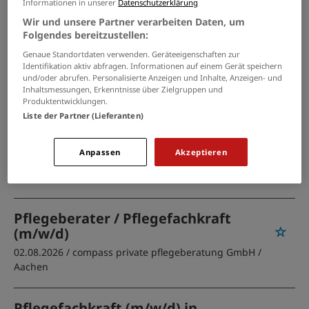
Informationen in unserer
Datenschutzerklärung
Gesundheits- und
Wir und unsere Partner verarbeiten Daten, um
Folgendes bereitzustellen:
Krankenpfleger/ Altenpfleger/
Pflegefachkraft (m/w/d)
Genaue Standortdaten verwenden. Geräteeigenschaften zur
Identifikation aktiv abfragen. Informationen auf einem Gerät speichern
04.08.2026 /
BS Breitkreuz GmbH Care
/ Berlin,
und/oder abrufen. Personalisierte Anzeigen und Inhalte, Anzeigen- und
Hamburg, Dortmund, Aachen, Karlsruhe
Inhaltsmessungen, Erkenntnisse über Zielgruppen und
Produktentwicklungen.
Liste der Partner (Lieferanten)
Pflegefachkraft (w/m/d) - Hier bist
Du richtig!
Anpassen
Akzeptieren
04.08.2026 /
Caritas-Pflegestation Jülich-Aldenhoven
/
Jülich
Pflegeberater / Pflegefachkraft
(m/w/d)
02.08.2026 /
compass private pflegeberatung GmbH
/
Aachen
Pflegefachkraft (m/w/d) in