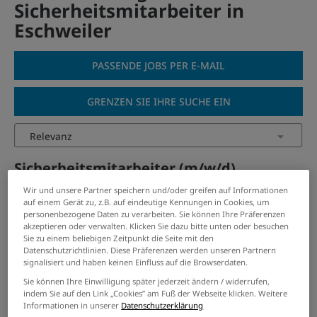
Sicherheitsmitarbeiter in
Eschweiler
PASSENDE JOBS PER E-MAIL
GRENZEN SIE IHRE SUCHE EIN
Sicherheitsmitarbeiter (m/w/d)
im Pforten-/Empfangsdienst -
Wir und unsere Partner speichern und/oder greifen auf Informationen
Alsdorf
auf einem Gerät zu, z.B. auf eindeutige Kennungen in Cookies, um
personenbezogene Daten zu verarbeiten. Sie können Ihre Präferenzen
30.07.2026 /
KÖTTER SE & Co. KG Security, Düsseldorf
akzeptieren oder verwalten. Klicken Sie dazu bitte unten oder besuchen
/ Alsdorf
Sie zu einem beliebigen Zeitpunkt die Seite mit den
Datenschutzrichtlinien. Diese Präferenzen werden unseren Partnern
signalisiert und haben keinen Einfluss auf die Browserdaten.
verwandte und ähnliche Stellenangebote
Sie können Ihre Einwilligung später jederzeit ändern / widerrufen,
indem Sie auf den Link „Cookies” am Fuß der Webseite klicken. Weitere
Informationen in unserer
Datenschutzerklärung
Techniker Elektrotechnik /