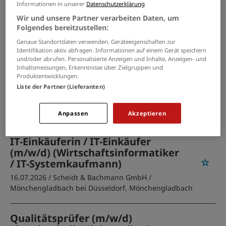
PASSENDE JOBS PER E-MAIL
Informationen in unserer
Datenschutzerklärung
Wir und unsere Partner verarbeiten Daten, um
Folgendes bereitzustellen:
GRENZEN SIE IHRE SUCHE EIN
Genaue Standortdaten verwenden. Geräteeigenschaften zur
Identifikation aktiv abfragen. Informationen auf einem Gerät speichern
und/oder abrufen. Personalisierte Anzeigen und Inhalte, Anzeigen- und
Inhaltsmessungen, Erkenntnisse über Zielgruppen und
Industriemechanikerin (m/w/d)
Produktentwicklungen.
als Abkanter
Liste der Partner (Lieferanten)
01.08.2026 /
Scheidt & Bachmann GmbH
/ Düsseldorf,
Mönchengladbach bei Düsseldorf
Anpassen
Akzeptieren
IT-Einkäuferin / IT-Einkäufer
(m/w/d) (Wirtschaftsinformatiker
/ IT-Systemkaufmann)
16.07.2026 /
Scheidt & Bachmann GmbH
/
Mönchengladbach bei Düsseldorf, Mönchengladbach
Qualitätsprüfer (m/w/d)