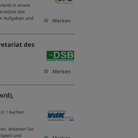
/w/d) in einem
erstütze das
en Aufgaben und
Merken
retariat des
Merken
w/d),
.V.
/ Aachen
en. Arbeiten Sie
tigkeit und