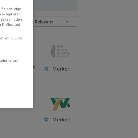
uf eindeutige
 akzeptieren
 Seite mit den
 Einfluss auf
/w/d)
ies” am Fuß der
respondenz mit
ationen auf
von Anschreiben;
Merken
 im
Merken