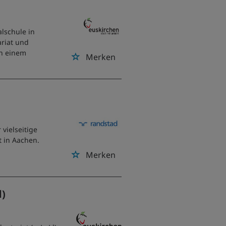
lschule in
ariat und
in einem
Merken
vielseitige
 in Aachen.
n
Merken
d)