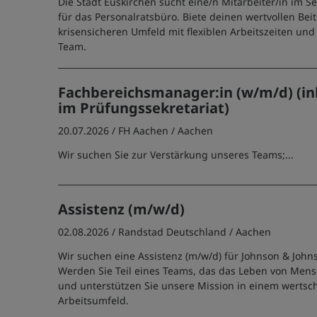
Die Stadt Euskirchen sucht eine/n Mitarbeiter/in im Se
für das Personalratsbüro. Biete deinen wertvollen Bei
krisensicheren Umfeld mit flexiblen Arbeitszeiten und
Team.
Fachbereichsmanager:in (w/m/d) (ink
im Prüfungssekretariat)
20.07.2026 /
FH Aachen
/ Aachen
Wir suchen Sie zur Verstärkung unseres Teams;...
Assistenz (m/w/d)
02.08.2026 /
Randstad Deutschland
/ Aachen
Wir suchen eine Assistenz (m/w/d) für Johnson & John
Werden Sie Teil eines Teams, das das Leben von Mens
und unterstützen Sie unsere Mission in einem werts
Arbeitsumfeld.