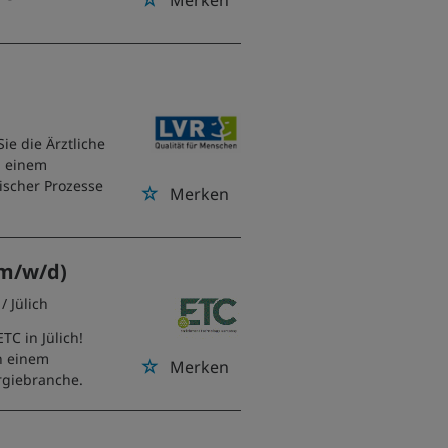
Merken
ie die Ärztliche
u einem
ischer Prozesse
Merken
(m/w/d)
/ Jülich
TC in Jülich!
n einem
Merken
rgiebranche.