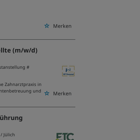
Merken
llte (m/w/d)
stanstellung #
e Zahnarztpraxis in
ientenbetreuung und
Merken
sführung
/ Jülich