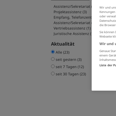
Assistenz/Sekretariat (15)
Wir und uns
Projektassistenz (3)
Kennungen i
oder verwalt
Empfang, Telefonzentrale (2)
Datenschutz
Assistenz/Se
die Browser
Vertriebsassistenz (1)
Sie können 
Juristische Assistenz (1)
Webseite kl
Aktualität
Wir und 
Genaue Stan
Alle (23)
einem Gerät
seit gestern (3)
Inhaltsmess
Liste der P
seit 7 Tagen (12)
seit 30 Tagen (23)