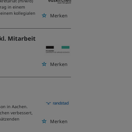
kretariat (m/w/d)
trag in einem
 einem kollegialen
Merken
l. Mitarbeit
Merken
son in Aachen.
chen verbessert,
chätzenden
Merken