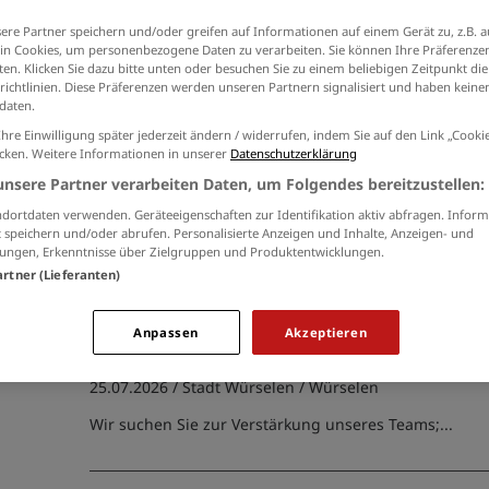
der
Datenschutzinformationen
ein.
ere Partner speichern und/oder greifen auf Informationen auf einem Gerät zu, z.B. a
n Cookies, um personenbezogene Daten zu verarbeiten. Sie können Ihre Präferenzen
en. Klicken Sie dazu bitte unten oder besuchen Sie zu einem beliebigen Zeitpunkt die
richtlinien. Diese Präferenzen werden unseren Partnern signalisiert und haben keinen
kretariat der Geschäftsführung (1)
daten.
Mitarbeiter*in Sekretariat (m
Ihre Einwilligung später jederzeit ändern / widerrufen, indem Sie auf den Link „Cook
icken. Weitere Informationen in unserer
Datenschutzerklärung
16.07.2026 /
HHS - DIETER SCHMITZ GmbH
/ Aachen
unsere Partner verarbeiten Daten, um Folgendes bereitzustellen:
Übernahme der zentralen Telefonkommunikation; Kor
dortdaten verwenden. Geräteeigenschaften zur Identifikation aktiv abfragen. Inform
Mandanten und Behörden; Verfassen und Versenden 
 speichern und/oder abrufen. Personalisierte Anzeigen und Inhalte, Anzeigen- und
ungen, Erkenntnisse über Zielgruppen und Produktentwicklungen.
Verwaltung von Eingangs- und Ausgangspost;...
artner (Lieferanten)
Führungsassistent:in (m/w/d)
Anpassen
Akzeptieren
vorbeugenden Brandschutz
25.07.2026 /
Stadt Würselen
/ Würselen
Wir suchen Sie zur Verstärkung unseres Teams;...