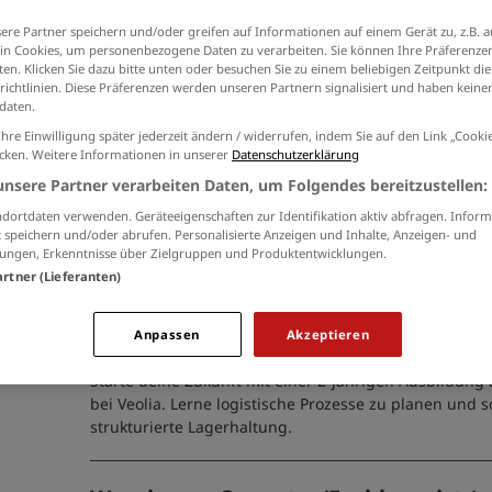
der
Datenschutzinformationen
ein.
ere Partner speichern und/oder greifen auf Informationen auf einem Gerät zu, z.B. a
n Cookies, um personenbezogene Daten zu verarbeiten. Sie können Ihre Präferenzen
en. Klicken Sie dazu bitte unten oder besuchen Sie zu einem beliebigen Zeitpunkt die
richtlinien. Diese Präferenzen werden unseren Partnern signalisiert und haben keinen
daten.
Fachlagerist (m/w/d)
Ihre Einwilligung später jederzeit ändern / widerrufen, indem Sie auf den Link „Cook
icken. Weitere Informationen in unserer
Datenschutzerklärung
04.08.2026 /
Vater pcs GmbH
/ Kiel
unsere Partner verarbeiten Daten, um Folgendes bereitzustellen:
dortdaten verwenden. Geräteeigenschaften zur Identifikation aktiv abfragen. Inform
 speichern und/oder abrufen. Personalisierte Anzeigen und Inhalte, Anzeigen- und
ungen, Erkenntnisse über Zielgruppen und Produktentwicklungen.
artner (Lieferanten)
Ausbildung Fachlagerist*in (w/m/d)
01.09.2026
Anpassen
Akzeptieren
06.08.2026 /
Rohstoffhandel Kiel GmbH & Co. KG
/ Kiel
Starte deine Zukunft mit einer 2-jährigen Ausbildung 
bei Veolia. Lerne logistische Prozesse zu planen und s
strukturierte Lagerhaltung.