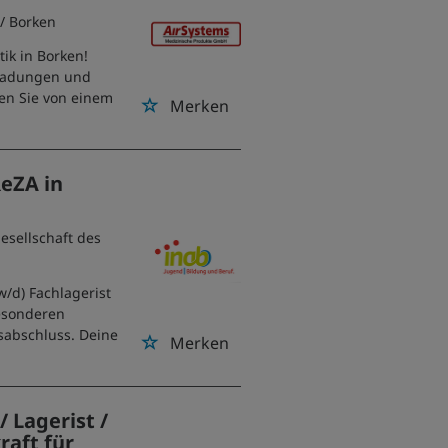
/ Borken
tik in Borken!
tladungen und
ren Sie von einem
Merken
ReZA in
esellschaft des
/d) Fachlagerist
besonderen
sabschluss. Deine
Merken
 Lagerist /
raft für