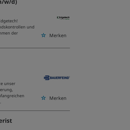
m/w/d)
Edgetech!
ndskontrollen und
ehmen der
Merken
a
ze unser
gerung,
mfangreichen
Merken
.
erist