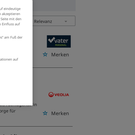
uf eindeutige
 akzeptieren
 Seite mit den
 Einfluss auf
ies” am Fuß der
Merken
ationen auf
 ab
als Fachlagerist*in
orge für
Merken