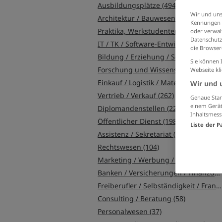
Ausbildungsplätze (494)
Wir und uns
Architektur / Bauwesen (369)
Kennungen i
Praktika, Werkstudentenplätze (333)
oder verwalt
Datenschutz
IT / TK / Software-Entwicklung (311)
die Browser
Bildung / Erziehung / Soziale Berufe (303)
Sie können 
Forschung und Wissenschaft (299)
Webseite kl
Einkauf / Logistik / Materialwirtschaft (276)
Wir und 
Vertrieb / Verkauf (262)
Genaue Stan
einem Gerät
Diplomandenstellen (220)
Inhaltsmess
Öffentlicher Dienst (198)
Liste der P
Assistenz / Sekretariat (174)
Rechtswesen (104)
Marketing / Werbung / Design (92)
Banken / Versicherungen / Finanzdienstleister (73)
Freiberufler / Selbständigkeit / Franchise (67)
Consulting / Beratung (58)
Personalwesen (37)