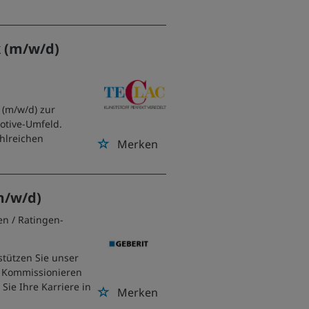
k (m/w/d)
k (m/w/d) zur
otive-Umfeld.
ahlreichen
Merken
(m/w/d)
en
/ Ratingen-
stützen Sie unser
e Kommissionieren
ie Ihre Karriere in
Merken