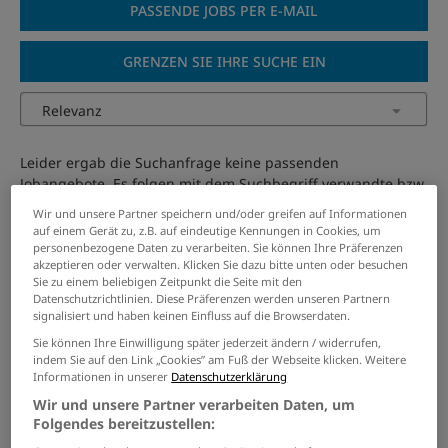
PASSENDE JOBS PER E-MAIL
GRENZEN SIE IHRE SUCHE EIN
Leider ergab die Suchanfrage keine passenden
Jobangebote. Es folgen mit dem Suchbegriff verwandte bzw.
ähnliche Jobs.
Wir und unsere Partner speichern und/oder greifen auf Informationen
auf einem Gerät zu, z.B. auf eindeutige Kennungen in Cookies, um
personenbezogene Daten zu verarbeiten. Sie können Ihre Präferenzen
KFZ-Mechatroniker mit
akzeptieren oder verwalten. Klicken Sie dazu bitte unten oder besuchen
Führungskompetenz -
Sie zu einem beliebigen Zeitpunkt die Seite mit den
Datenschutzrichtlinien. Diese Präferenzen werden unseren Partnern
Schwerpunkt Nutzfahrzeuge
signalisiert und haben keinen Einfluss auf die Browserdaten.
(m/w/d)
Sie können Ihre Einwilligung später jederzeit ändern / widerrufen,
28.07.2026 /
WERTZ Handelsgesellschaft mbH & Co.
indem Sie auf den Link „Cookies” am Fuß der Webseite klicken. Weitere
Informationen in unserer
Datenschutzerklärung
KG
/ Aachen
Wir und unsere Partner verarbeiten Daten, um
Folgendes bereitzustellen:
Industriemechaniker (m/w/d)