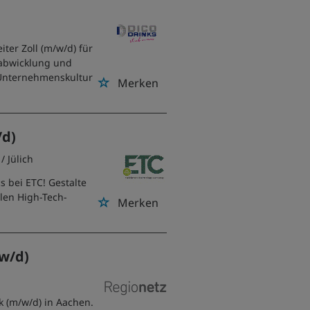
ter Zoll (m/w/d) für
labwicklung und
 Unternehmenskultur
Merken
/d)
/ Jülich
s bei ETC! Gestalte
alen High-Tech-
Merken
/w/d)
k (m/w/d) in Aachen.