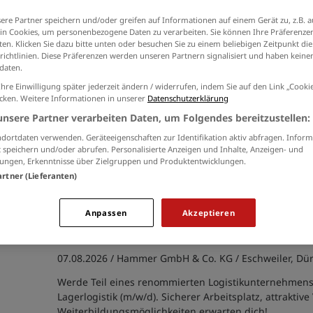
Ich willige in die Verarbeitung meiner Daten 
ere Partner speichern und/oder greifen auf Informationen auf einem Gerät zu, z.B. a
der
Datenschutzinformationen
ein.
n Cookies, um personenbezogene Daten zu verarbeiten. Sie können Ihre Präferenzen
en. Klicken Sie dazu bitte unten oder besuchen Sie zu einem beliebigen Zeitpunkt die
richtlinien. Diese Präferenzen werden unseren Partnern signalisiert und haben keinen
daten.
Ihre Einwilligung später jederzeit ändern / widerrufen, indem Sie auf den Link „Cook
Mitarbeiter Abwiegeraum (m/w/d)
icken. Weitere Informationen in unserer
Datenschutzerklärung
unsere Partner verarbeiten Daten, um Folgendes bereitzustellen:
07.08.2026 /
DICO Drinks GmbH
/ Hückelhoven
dortdaten verwenden. Geräteeigenschaften zur Identifikation aktiv abfragen. Inform
Werde Teil unseres Teams als Mitarbeiter im Abwiege
 speichern und/oder abrufen. Personalisierte Anzeigen und Inhalte, Anzeigen- und
sich alles um die Abfüllung von Erfrischungsgetränke
ungen, Erkenntnisse über Zielgruppen und Produktentwicklungen.
deine Leidenschaft ein und gestalte unsere erfrische
artner (Lieferanten)
Unternehmenskultur mit!
Anpassen
Akzeptieren
Mitarbeiter für Lagerlogistik (m/w/d
07.08.2026 /
Hammer GmbH & Co. KG
/ Eschweiler, Dü
Werde Teil eines renommierten Logistikunternehmens 
Lagerlogistik (m/w/d). Sicherer Arbeitsplatz, attrakti
Weiterbildungsmöglichkeiten erwarten dich!