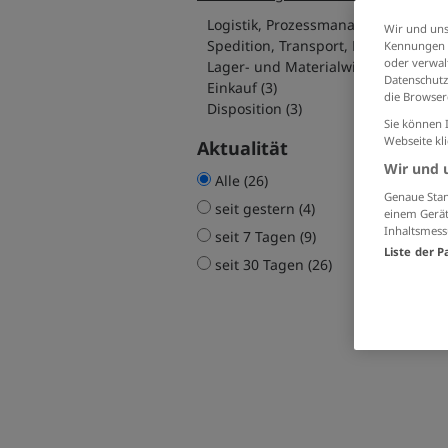
Logistik, Prozessmanagement (20)
Wir und uns
Spedition, Transport, Reederei (12)
Kennungen i
oder verwalt
Lager- und Materialwirtschaft (7)
Datenschutz
Einkauf (3)
die Browser
Disposition (3)
Sie können 
Webseite kl
Aktualität
Wir und 
Alle (26)
Genaue Stan
seit gestern (4)
einem Gerät
Inhaltsmess
seit 7 Tagen (9)
Liste der P
seit 30 Tagen (26)