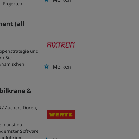
n Projekten.
ent (all
ppenstrategie und
rn Sie
 dynamischen
Merken
bilkrane &
G
/ Aachen, Düren,
e planst du
odernster Software.
ngeführten