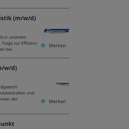
stik (m/w/d)
d) in unserem
Trage zur Effizienz
Merken
en bei.
m/w/d)
Edgetech!
ndskontrollen und
ehmen der
Merken
punkt