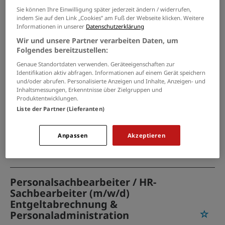
Palenberg
Sie können Ihre Einwilligung später jederzeit ändern / widerrufen,
indem Sie auf den Link „Cookies” am Fuß der Webseite klicken. Weitere
Informationen in unserer
Datenschutzerklärung
PASSENDE JOBS PER E-MAIL
Wir und unsere Partner verarbeiten Daten, um
Folgendes bereitzustellen:
GRENZEN SIE IHRE SUCHE EIN
Genaue Standortdaten verwenden. Geräteeigenschaften zur
Identifikation aktiv abfragen. Informationen auf einem Gerät speichern
und/oder abrufen. Personalisierte Anzeigen und Inhalte, Anzeigen- und
Inhaltsmessungen, Erkenntnisse über Zielgruppen und
Produktentwicklungen.
Teamleitung (m/w/d) für die
Liste der Partner (Lieferanten)
Personalabteilung Mittelrhein
(Köln, Bonn, Düren) am Standort
Anpassen
Akzeptieren
Düren
03.08.2026 /
LVR-Klinik Köln
/ Köln, Düren, Bonn
Personalsachbearbeiter / HR-
Sachbearbeiter (m/w/d)
Entgeltabrechnung &
Personaladministration