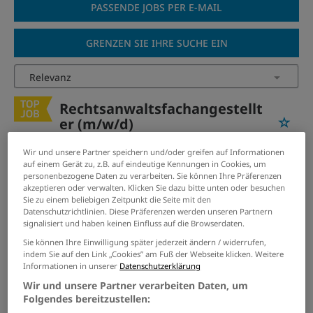
PASSENDE JOBS PER E-MAIL
GRENZEN SIE IHRE SUCHE EIN
Rechtsanwaltsfachangestellt
er (m/w/d)
11.07.2026 /
Vereinigte Industrieverbände von Düren,
Wir und unsere Partner speichern und/oder greifen auf Informationen
Jülich, Euskirchen & Umgebung e.V.
/ Düren
auf einem Gerät zu, z.B. auf eindeutige Kennungen in Cookies, um
personenbezogene Daten zu verarbeiten. Sie können Ihre Präferenzen
akzeptieren oder verwalten. Klicken Sie dazu bitte unten oder besuchen
LKW-Fahrer (m/w/d)
Sie zu einem beliebigen Zeitpunkt die Seite mit den
Datenschutzrichtlinien. Diese Präferenzen werden unseren Partnern
signalisiert und haben keinen Einfluss auf die Browserdaten.
04.08.2026 /
Otec Oberflächentechnik GmbH
/ Düren
Sie können Ihre Einwilligung später jederzeit ändern / widerrufen,
indem Sie auf den Link „Cookies” am Fuß der Webseite klicken. Weitere
Pflegefachkraft (m/w/d)
Informationen in unserer
Datenschutzerklärung
Wir und unsere Partner verarbeiten Daten, um
08.08.2026 /
Rurtalwerkstätten Lebenshilfe Düren
Folgendes bereitzustellen:
gemeinnützige GmbH
/ Kreuzau-Stockheim